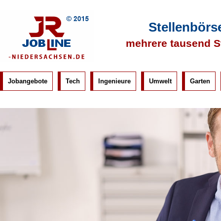
Stellenbörs
mehrere tausend S
Jobangebote
Tech
Ingenieure
Umwelt
Garten