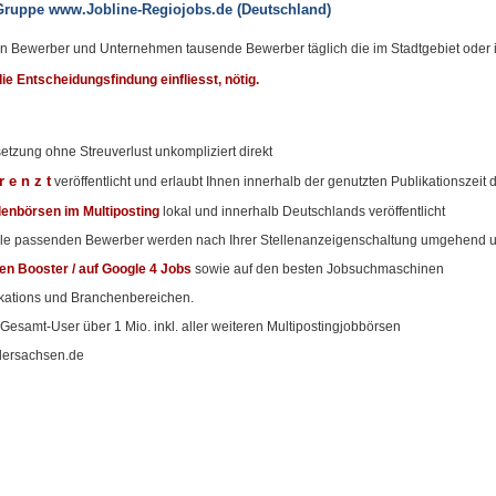
Gruppe
www.Jobline-Regiojobs.de
(Deutschland)
chen Bewerber und Unternehmen tausende Bewerber täglich die im Stadtgebiet ode
ie Entscheidungsfindung einfliesst, nötig.
etzung ohne Streuverlust unkompliziert direkt
r e n z t
veröffentlicht und erlaubt Ihnen innerhalb der genutzten Publikationsze
lenbörsen im Multiposting
lokal und innerhalb Deutschlands veröffentlicht
telle passenden Bewerber werden nach Ihrer Stellenanzeigenschaltung umgehend unt
ten Booster / auf Google 4 Jobs
sowie auf den besten Jobsuchmaschinen
ikations und Branchenbereichen.
 Gesamt-User über 1 Mio. inkl. aller weiteren Multipostingjobbörsen
edersachsen.de