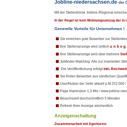
Jobline-niedersachsen.de
der 
Mit der Stellenbörse Jobline /Regional errei
In der Regel ist kein Wohnungsumzug der in d
Generelle Vorteile für Unternehmen !
Sie erreichen gute Bewerber zur Stellenbes
u n b e g 
Ihre Stellenanzeige wird zeitlich
Ihre Stellenanzeige wird über mehrere
Stel
Jobfinder-Matching: Alle zur inserierten S
Die Veröffentlichung erfolgt
inkl. Reichwei
Sie finden Bewerber aus sämtlichen Qualif
User/Nutzer der Seite aktuell p.M.252.000 /
Page Impression 1,3 Mio / www.jobline-ni
Besuchszeit durchschnittlich 5 Minuten
Refresh Ihrer Anzeige wöchentlich
Anzeigenschaltung
Zusammenarbeit mit Agenturen: