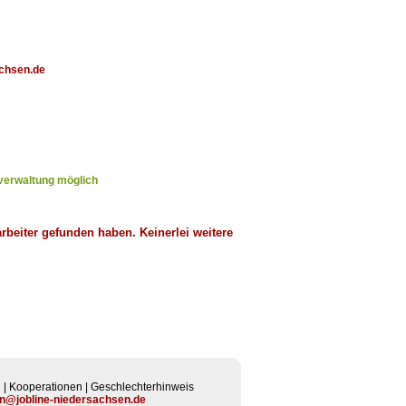
achsen.de
tverwaltung möglich
arbeiter gefunden haben. Keinerlei weitere
n
|
Kooperationen
|
Geschlechterhinweis
n@jobline-niedersachsen.de