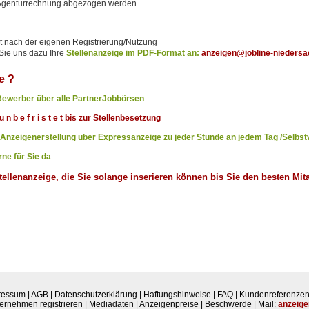
r Agenturrechnung abgezogen werden.
kt nach der eigenen Registrierung/Nutzung
Sie uns dazu Ihre
Stellenanzeige im PDF-Format an:
anzeigen@jobline-nieders
e ?
 Bewerber über alle PartnerJobbörsen
 n b e f r i s t e t bis zur Stellenbesetzung
 Anzeigenerstellung über Expressanzeige zu jeder Stunde an jedem Tag /Selbs
rne für Sie da
Stellenanzeige, die Sie solange inserieren können bis Sie den besten Mit
ressum
|
AGB
|
Datenschutzerklärung
|
Haftungshinweise
|
FAQ
|
Kundenreferenze
ernehmen registrieren
|
Mediadaten
|
Anzeigenpreise
|
Beschwerde
|
Mail:
anzeige