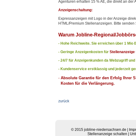
Agenturen erhalten 15 % AE, die direkt an de
Anzeigenschaltung:
Expressanzeigen mit Logo in der Anzeige dire
HTML/Premium Stellenanzeigen. Bitte senden 
Warum Jobline-Regional/Jobbörs
- Hohe Reichweite. Sie erreichen über 1 Mio
- Geringe Anzeigenkosten für
Stellenanzeige u
- 24/7 für Anzeigenkunden da Webzugriff und
- Kundenservice erstklassig und jederzeit ge
-
Absolute Garantie für den Erfolg Ihrer 
Kosten für die Verlängerung.
zurück
© 2015
jobline-niedersachsen.de
|
Imp
Stellenanzeige schalten
|
Unt