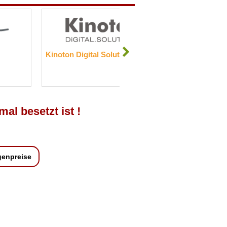
Kinoton Digital Solutions GmbH
Kamenica Service Gmb
mal besetzt ist !
genpreise