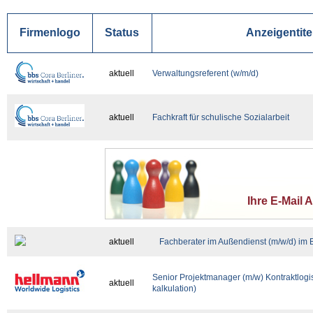
Firmenlogo
Status
Anzeigentite
aktuell
Verwaltungsreferent (w/m/d)
aktuell
Fachkraft für schulische Sozialarbeit
Ihre E-Mail 
aktuell
Fachberater im Außendienst (m/w/d) im 
Senior Projektmanager (m/w) Kontraktlogi
aktuell
kalkulation)