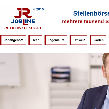
Stellenbörs
mehrere tausend S
Jobangebote
Tech
Ingenieure
Umwelt
Garten