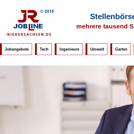
Stellenbörs
mehrere tausend S
Jobangebote
Tech
Ingenieure
Umwelt
Garten