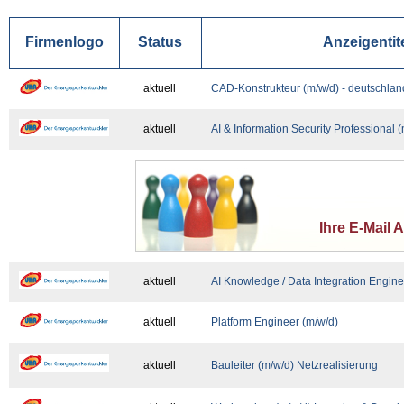
Firmenlogo
Status
Anzeigentit
aktuell
CAD-Konstrukteur (m/w/d) - deutschlan
aktuell
AI & Information Security Professional 
Ihre E-Mail 
aktuell
AI Knowledge / Data Integration Engine
aktuell
Platform Engineer (m/w/d)
aktuell
Bauleiter (m/w/d) Netzrealisierung