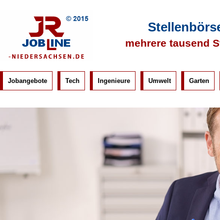
Stellenbörs
mehrere tausend S
Jobangebote
Tech
Ingenieure
Umwelt
Garten