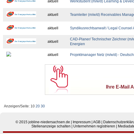
aktuell
Werkstudent (m/w/d) Learning & Devel
aktuell
Teamleiter (m/w/d) Receivables Manag
aktuell
Syndikusrechtsanwalt / Legal Counsel 
CAD-Planer/ Technischer Zeichner (m/w
aktuell
Energien
aktuell
Projektmanager Netz (m/w/d) - Deutsch
Ihre E-Mail 
Anzeigen/Seite: 10
20
30
© 2015
jobline-niedersachsen.de
|
Impressum
|
AGB
|
Datenschutzerklär
Stellenanzeige schalten
|
Unternehmen registrieren
|
Mediadat